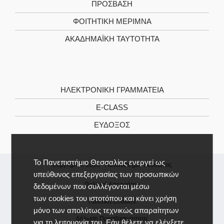
ΠΡΌΣΒΑΣΗ
ΦΟΙΤΗΤΙΚΉ ΜΈΡΙΜΝΑ
ΑΚΑΔΗΜΑΪΚΉ ΤΑΥΤΌΤΗΤΑ
ΗΛΕΚΤΡΟΝΙΚΉ ΓΡΑΜΜΑΤΕΊΑ
E-CLASS
ΕΎΔΟΞΟΣ
Το Πανεπιστήμιο Θεσσαλίας ενεργεί ως
Copyright © 2026 -
Πανεπιστήμιο Θεσσαλίας
υπεύθυνος επεξεργασίας των προσωπικών
Πολιτική Απορρήτου
δεδομένων που συλλέγονται μέσω
των cookies του ιστοτόπου και κάνει χρήση
Πολιτική Cookies
μόνο των απολύτως τεχνικώς απαραίτητων
Δήλωση Προσβασιμότητας
για τη λειτουργία του. Εάν θέλετε να ελέγξετε