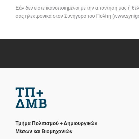
Εάν δεν είστε ικανοποιημένοι με την απάντησή μας ή θέλ
σας ηλεκτρονικά στον Συνήγορο του Πολίτη (www.synigo
Τμήμα Πολιτισμού + Δημιουργικών
Μέσων και Βιομηχανιών