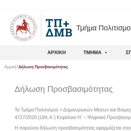
Μετάβαση
στο
περιεχόμενο
Τμήμα Πολιτισμ
ΑΡΧΙΚΉ
ΤΜΉΜΑ
Σ
Αρχική
Δήλωση Προσβασιμότητας
Δήλωση Προσβασιμότητας
Το Τμήμα Πολιτισμού + Δημιουργικών Μέσων και Βιομηχανι
4727/2020 (184, Α΄) Κεφάλαιο Η΄ – Ψηφιακή Προσβασιμό
Η παρούσα δήλωση προσβασιμότητας εφαρμόζεται στον ιστ