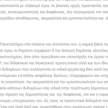
ποιείται με σεβασμό προς τις βασικές αρχές προστασίας προ
ς, αντικειμενικότητας και διαφάνειας, του περιορισμού του σ
εριόδου αποθήκευσης, ακεραιότητα και εμπιστευτικότητα και, τ
ανεπιστήμιο στα πλαίσια του ιστοτόπου του, η νομική βάση της
αι προς το δημόσιο συμφέρον ή την άσκηση δημόσιας εξουσίας π
νεπιστημίου, ήτοι στην προώθηση και υποστήριξη του έργου της
ου διδακτικού και διοικητικού προσωπικού αλλά και των ιδίω
ν δεδομένων που συλλέγονται σε ειδικά αρχεία-log files κατά τ
αιτούμενου επιπέδου ασφάλειας δικτύων, πληροφοριών και υπη
α, τη γνησιότητα, την ακεραιότητα και την εμπιστευτικότητα τω
γασία κάποιων δεδομένων σας ειδικά στην περίπτωση δημοσίε
ν τήρηση της δημοσιότητας και της διαφάνειας, ότε και η νομικ
ννομες υποχρεώσεις του.
Ως προς τα προσωπικά δεδομένα που 
σίζεται στη ρητή δική σας συγκατάθεση στην περίπτωση χρήσης 