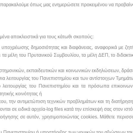
, παρακαλούμε όπως μας ενημερώσετε προκειμένου να προβαίν
μένα αποκλειστικά για τους κάτωθι σκοπούς:
υποχρέωσης δημοσιότητας και διαφάνειας, αναφορικά με ζητή
τα μέλη του Πρυτανικού Συμβουλίου, τα μέλη ΔΕΠ, το διδακτικ
τημονικών, εκπαιδευτικών και κοινωνικών εκδηλώσεων, δράσ
ια λειτουργίας του Πανεπιστημίου και των αντίστοιχων Τμημάτ
λειτουργίας του Πανεπιστημίου και τα πρόσωπα επικοινωνί
ητικής κοινότητας ή
όπου, την αντιμετώπιση τεχνικών προβλημάτων και τη διατήρησ
ι σε ειδικά αρχεία-log files κατά την επίσκεψή σας στον ιστ
πλοήγησης σε αυτόν, χρησιμοποιώντας cookies. Μάθετε περισσ
 Πανεπιστημίου ή υποστήριξης των νομικών του αξιώσεων του,