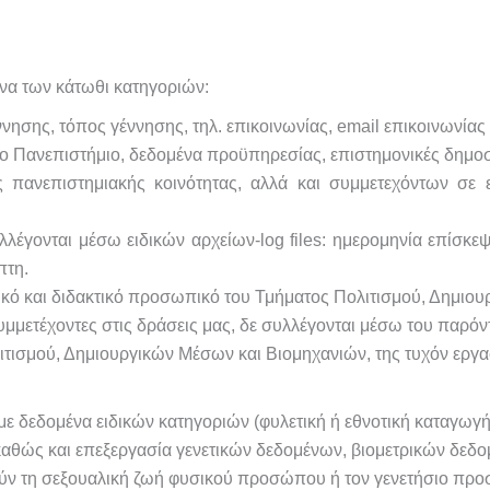
να των κάτωθι κατηγοριών:
ησης, τόπος γέννησης, τηλ. επικοινωνίας, email επικοινωνίας
ο Πανεπιστήμιο, δεδομένα προϋπηρεσίας, επιστημονικές δημοσιε
ς πανεπιστημιακής κοινότητας, αλλά και συμμετεχόντων σε ε
λέγονται μέσω ειδικών αρχείων-log files: ημερομηνία επίσκε
πτη.
ικό και διδακτικό προσωπικό του Τμήματος Πολιτισμού, Δημιο
υμμετέχοντες στις δράσεις μας, δε συλλέγονται μέσω του παρόν
τισμού, Δημιουργικών Μέσων και Βιομηχανιών, της τυχόν εργα
με δεδομένα ειδικών κατηγοριών (φυλετική ή εθνοτική καταγωγή
καθώς και επεξεργασία γενετικών δεδομένων, βιομετρικών δεδ
ν τη σεξουαλική ζωή φυσικού προσώπου ή τον γενετήσιο προσ