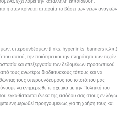
ομένα, έχει λάβει την κατάλληλη εκπαίδευση,
ατα ή όταν κρίνεται απαραίτητο βάσει των νέων αναγκών
ων, υπερσυνδέσμων (links, hyperlinks, banners κ.λπ.)
όπου αυτού, την ποιότητα και την πληρότητα των τυχόν
προστασία και επεξεργασία των δεδομένων προσωπικού
 από τους ανωτέρω διαδικτυακούς τόπους και να
θώντας τους υπερσυνδέσμους του ιστοτόπου μας
ύνουμε να ενημερωθείτε σχετικά με την Πολιτική του
που εγκαθίστανται ένεκα της εισόδου σας στους εν λόγω
έχετε ενημερωθεί προηγουμένως για τη χρήση τους και