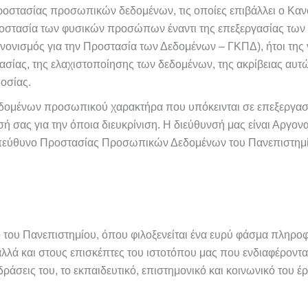
προστασίας προσωπικών δεδομένων, τις οποίες επιβάλλει ο Κα
 προστασία των φυσικών προσώπων έναντι της επεξεργασίας τω
νισμός για την Προστασία των Δεδομένων – ΓΚΠΔ), ήτοι της νο
ασίας, της ελαχιστοποίησης των δεδομένων, της ακρίβειας αυτ
δοσίας.
δομένων προσωπικού χαρακτήρα που υπόκεινται σε επεξεργασί
εσή σας για την όποια διευκρίνιση.
Η διεύθυνσή μας είναι Αργονα
εύθυνο Προστασίας Προσωπικών Δεδομένων του Πανεπιστημίου, τ
όπο του Πανεπιστημίου, όπου φιλοξενείται ένα ευρύ φάσμα πληρ
 αλλά και στους επισκέπτες του ιστοτόπου μας που ενδιαφέροντ
άσεις του, το εκπαιδευτικό, επιστημονικό και κοινωνικό του έργ