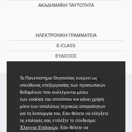
ΑΚΑΔΗΜΑΪΚΉ ΤΑΥΤΌΤΗΤΑ
ΗΛΕΚΤΡΟΝΙΚΉ ΓΡΑΜΜΑΤΕΊΑ
E-CLASS
ΕΎΔΟΞΟΣ
Το Πανεπιστήμιο Θεσσαλίας ενεργεί ως
Copyright © 2026 -
Πανεπιστήμιο Θεσσαλίας
υπεύθυνος επεξεργασίας των προσωπικών
Πολιτική Απορρήτου
δεδομένων που συλλέγονται μέσω
των cookies του ιστοτόπου και κάνει χρήση
Πολιτική Cookies
μόνο των απολύτως τεχνικώς απαραίτητων
Δήλωση Προσβασιμότητας
για τη λειτουργία του. Εάν θέλετε να ελέγξετε
τις επιλογές σας επιλέξτε το σύνδεσμο:
Χάρτης Ιστοτόπου
'Ελεγχος Επιλογών
. Εάν θέλετε να
Επικοινωνία