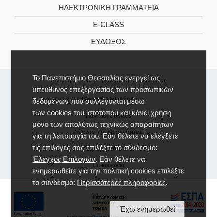
ΗΛΕΚΤΡΟΝΙΚΉ ΓΡΑΜΜΑΤΕΊΑ
E-CLASS
ΕΎΔΟΞΟΣ
Το Πανεπιστήμιο Θεσσαλίας ενεργεί ως
Copyright © 2026 -
Πανεπιστήμιο Θεσσαλίας
υπεύθυνος επεξεργασίας των προσωπικών
Πολιτική Απορρήτου
δεδομένων που συλλέγονται μέσω
των cookies του ιστοτόπου και κάνει χρήση
Πολιτική Cookies
μόνο των απολύτως τεχνικώς απαραίτητων
Δήλωση Προσβασιμότητας
για τη λειτουργία του. Εάν θέλετε να ελέγξετε
τις επιλογές σας επιλέξτε το σύνδεσμο:
Χάρτης Ιστοτόπου
'Ελεγχος Επιλογών
. Εάν θέλετε να
Επικοινωνία
ενημερωθείτε για την πολιτική cookies επιλέξτε
το σύνδεσμο:
Περισσότερες πληροφορίες
.
Έχω ενημερωθεί