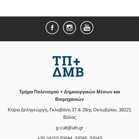
Τμήμα Πολιτισμού + Δημιουργικών Μέσων και
Βιομηχανιών
Κτίριο Δεληγεώργη, Γκλαβάνη 37 & 28ης Οκτωβρίου, 38221
Βόλος
g-cult@uth.gr
+30 24210 93044, 93045, 93043