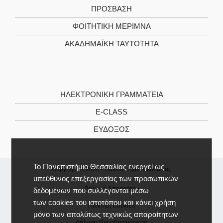
ΠΡΌΣΒΑΣΗ
ΦΟΙΤΗΤΙΚΉ ΜΈΡΙΜΝΑ
ΑΚΑΔΗΜΑΪΚΉ ΤΑΥΤΌΤΗΤΑ
ΗΛΕΚΤΡΟΝΙΚΉ ΓΡΑΜΜΑΤΕΊΑ
E-CLASS
ΕΎΔΟΞΟΣ
Το Πανεπιστήμιο Θεσσαλίας ενεργεί ως
Copyright © 2026 -
Πανεπιστήμιο Θεσσαλίας
υπεύθυνος επεξεργασίας των προσωπικών
Πολιτική Απορρήτου
δεδομένων που συλλέγονται μέσω
των cookies του ιστοτόπου και κάνει χρήση
Πολιτική Cookies
μόνο των απολύτως τεχνικώς απαραίτητων
Δήλωση Προσβασιμότητας