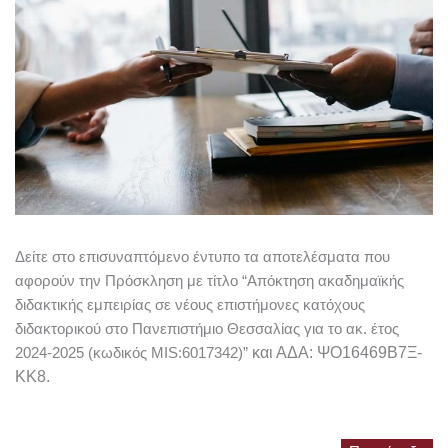
Δείτε στο επισυναπτόμενο έντυπο τα αποτελέσματα που
αφορούν την Πρόσκληση με τίτλο “Απόκτηση ακαδημαϊκής
διδακτικής εμπειρίας σε νέους επιστήμονες κατόχους
διδακτορικού στο Πανεπιστήμιο Θεσσαλίας για το ακ. έτος
και ΑΔΑ: ΨΟ16469Β7Ξ-
2024-2025 (κωδικός MIS:6017342)”
ΚΚ8.