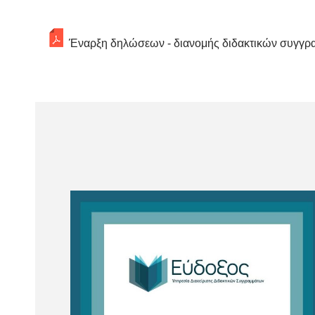
Έναρξη δηλώσεων - διανομής διδακτικών συγγρα