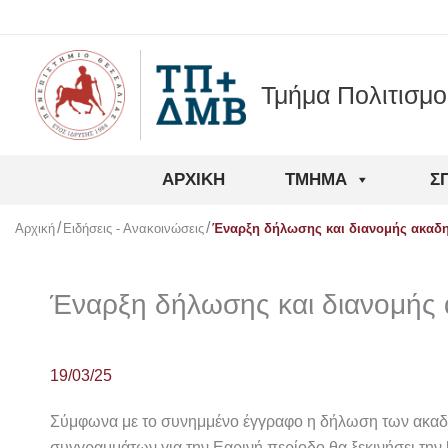
Μετάβαση
στο
περιεχόμενο
Τμήμα Πολιτισμ
ΑΡΧΙΚΉ
ΤΜΉΜΑ
Σ
Αρχική
Ειδήσεις - Ανακοινώσεις
Έναρξη δήλωσης και διανομής ακαδ
Έναρξη δήλωσης και διανομής
19/03/25
Σύμφωνα με το συνημμένο έγγραφο η δήλωση των ακα
συγγραμμάτων για την Εαρινή περίοδο θα ξεκινήσει την