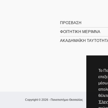
ΠΡΌΣΒΑΣΗ
ΦΟΙΤΗΤΙΚΉ ΜΈΡΙΜΝΑ
ΑΚΑΔΗΜΑΪΚΉ ΤΑΥΤΌΤΗΤ
Το Πα
επεξ
μέσω 
απολύ
θέλετ
Copyright © 2026 -
Πανεπιστήμιο Θεσσαλίας
'Ελε