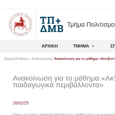
Μετάβαση
στο
περιεχόμενο
Τμήμα Πολιτισμ
ΑΡΧΙΚΉ
ΤΜΉΜΑ
Σ
Αρχική
Ειδήσεις - Ανακοινώσεις
Ανακοίνωση για το μάθημα «Ακτιβιστ
Ανακοίνωση για το μάθημα «Ακτι
παιδαγωγικά περιβάλλοντα»
26/02/25
Όσοι και όσες φοιτητές/φοιτήτριες επιθυμούν να παρα